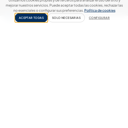
Utilizamos cookies propias y de terceros para analizar el uso del sitio y
mejorar nuestros servicios. Puede aceptar todas las cookies, rechazar las
no esenciales o configurar sus preferencias.
Política de cookies
ACEPTAR TODAS
SOLO NECESARIAS
CONFIGURAR
Tarazona, tu destino en Aragón
La
Catedral de Santa María de la Huerta
se
encuentra en Tarazona, capital de la comarca de
Tarazona y el Moncayo, está ubicada al pie del
macizo moncaíno, a 89 km de Zaragoza.
Cuenta con un importante patrimonio huella de la
importancia que tuvo la ciudad desde época
romana y durante el discurrir de los siglos. Además