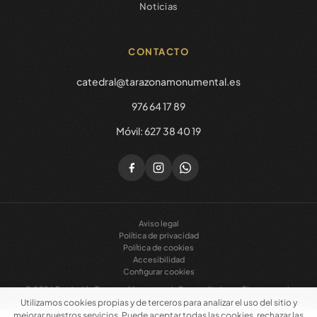
Noticias
CONTACTO
catedral@tarazonamonumental.es
976 64 17 89
Móvil: 627 38 40 19
Aviso legal
Política de privacidad
Política de cookies
Accesibilidad
Configurar cookies
© 2026 Fundación Tarazona Monumental ·
Desarrollado por Piensaenweb
Utilizamos cookies propias y de terceros para analizar el uso del sitio y
mejorar nuestros servicios. Puede aceptar todas las cookies, rechazar las