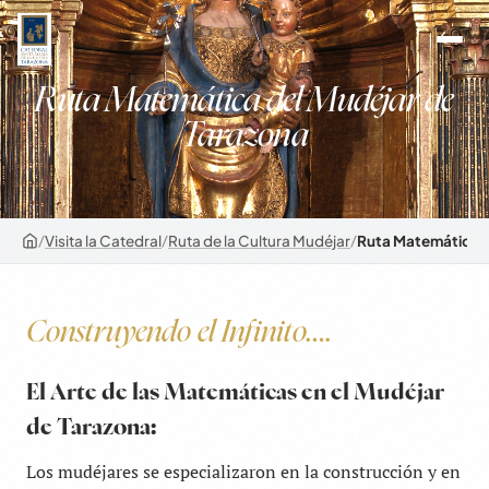
Ruta Matemática del Mudéjar de
Tarazona
/
Visita la Catedral
/
Ruta de la Cultura Mudéjar
/
Ruta Matemática d
Construyendo el Infinito….
El Arte de las Matemáticas en el Mudéjar
de Tarazona:
Los mudéjares se especializaron en la construcción y en