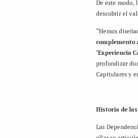
De este modo, l
descubrir el va
“Hemos diseñad
complemento a 
‘Experiencia C
profundizar dur
Capitulares y e
Historia de la
Las Dependenci
ellas se articul