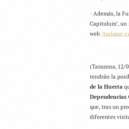
- Además, la F
Capitulum’, un
web
/turismo-c
(Tarazona, 12/0
tendrán la posi
de la Huerta
qu
Dependencias C
que, tras un pr
diferentes visit