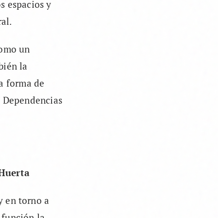
s espacios y
al.
como un
bién la
a forma de
as Dependencias
 Huerta
y en torno a
 función la