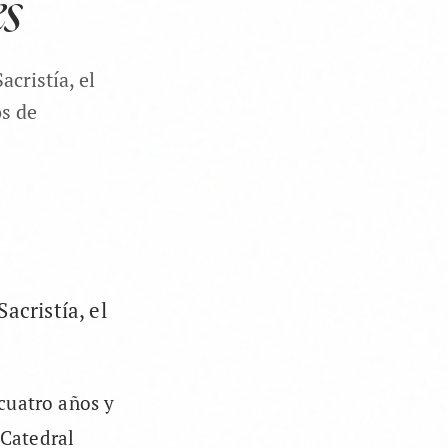
es
cristía, el
os de
acristía, el
cuatro años y
 Catedral