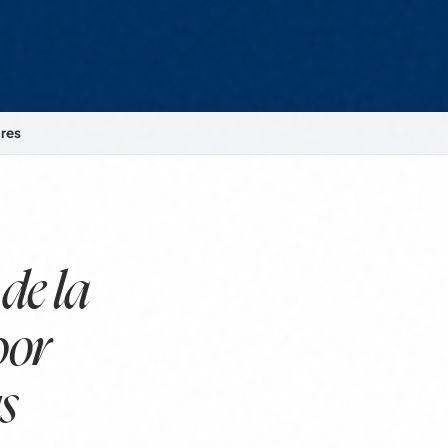
ares
de la
por
s