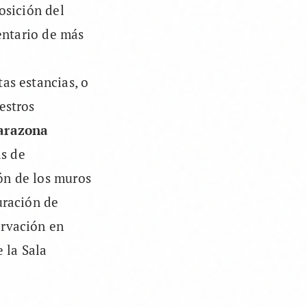
osición del
entario de más
as estancias, o
estros
Tarazona
s de
ón de los muros
uración de
ervación en
e la Sala