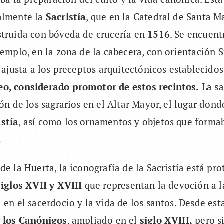
almente la
Sacristía
, que en la Catedral de Santa Ma
struida con bóveda de crucería en
1516
. Se encuent
templo, en la zona de la cabecera, con orientación S
e ajusta a los preceptos arquitectónicos establecido
o, considerado promotor de estos recintos.
La sa
ión de los sagrarios en el Altar Mayor, el lugar dond
stía
, así como los ornamentos y objetos que forma
.
de la Huerta, la iconografía de la Sacristía está pr
siglos XVII y XVIII
que representan la devoción a la
 en el sacerdocio y la vida de los santos. Desde est
e los Canónigos
, ampliado en el
siglo XVIII,
pero s