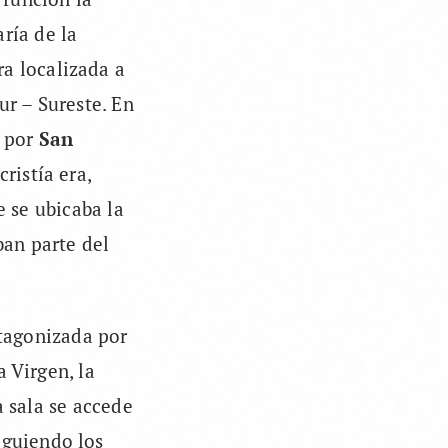
ría de la
ra localizada a
ur – Sureste. En
s por
San
cristía era,
e se ubicaba la
ban parte del
otagonizada por
 Virgen, la
a sala se accede
iguiendo los