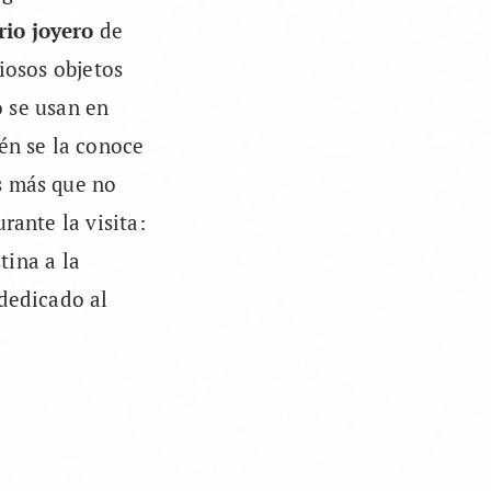
io joyero
de
iosos objetos
o se usan en
én se la conoce
s más que no
rante la visita:
tina a la
 dedicado al